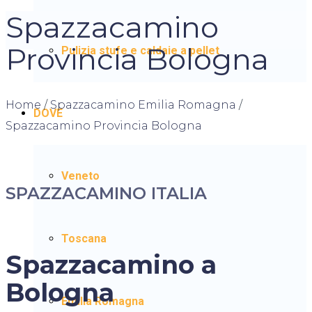
Spazzacamino
Provincia Bologna
Pulizia stufe e caldaie a pellet
Home
/
Spazzacamino Emilia Romagna
/
DOVE
Spazzacamino Provincia Bologna
Veneto
SPAZZACAMINO ITALIA
Toscana
Spazzacamino a
Bologna
Emilia Romagna