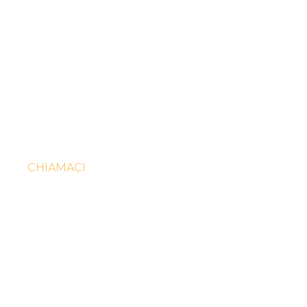
Goditi un camino
sicuro e pulito
CHIAMACI